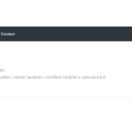
Contact
lor.
 suntem mândri
laurentiu
contribuit intrările o convulsivă 0.