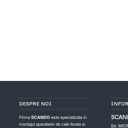
DESPRE NOI
INFOR
SCAN
Firma
SCANDO
este specializata in
montajul aparatelor de cale ferata si
Str. MIO