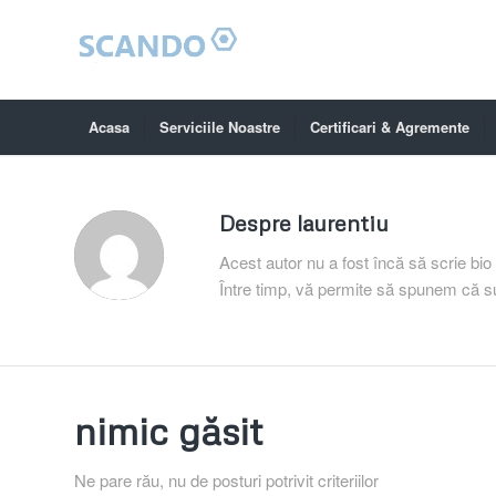
Acasa
Serviciile Noastre
Certificari & Agremente
Despre
laurentiu
Acest autor nu a fost încă să scrie bio 
Între timp, vă permite să spunem că
nimic găsit
Ne pare rău, nu de posturi potrivit criteriilor