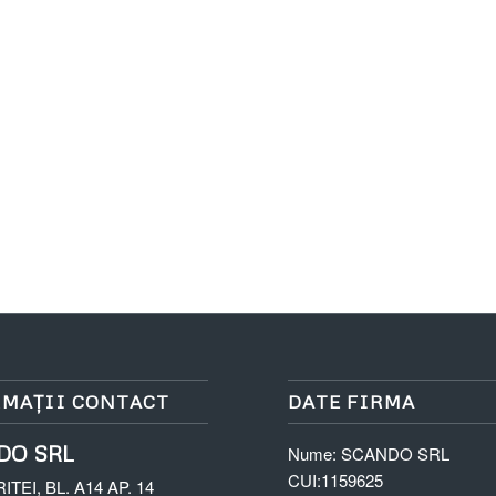
MAȚII CONTACT
DATE FIRMA
DO SR
L
Nume:
SCANDO SRL
CUI:
1159625
RITEI, BL. A14 AP. 14