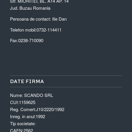
Str. MIORITEI, BL. A14 AP. 14
Jud. Buzau
Romania
Persoana de contact: Ilie Dan
Telefon mobil:0732-114411
Fax:0238-710090
DATE FIRMA
Nume:
SCANDO SRL
CUI:
1159625
Reg. Comert:
J10/2220/1992
Inreg. in anul:
1992
Tip societate:
CAEN:
2562